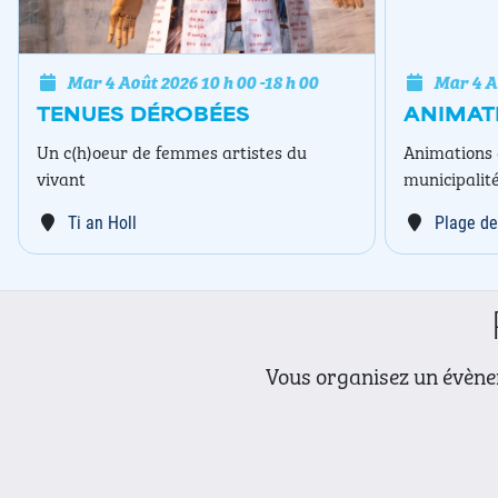
Mar 4 Août 2026
10 h 00
-
18 h 00
Mar 4 A
TENUES DÉROBÉES
ANIMAT
Un c(h)oeur de femmes artistes du
Animations 
vivant
municipalit
Ti an Holl
Plage de
Vous organisez un évènem