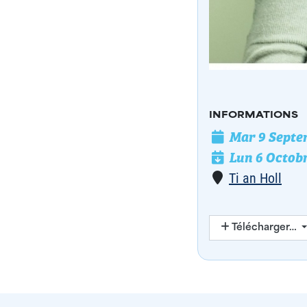
INFORMATIONS
Mar 9 Septe
Date de l'évé
Lun 6 Octob
Date de fin
Lieu
Ti an Holl
Télécharger…