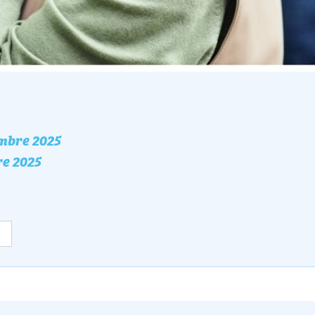
mbre 2025
nement
re 2025