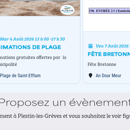
oût 2026
15 h 00
-
17 h 30
Ven 7 Août 2026
19 h 00
IONS DE PLAGE
FÊTE BRETONNE
gratuites offertes par la
é
Fête Bretonne
 Saint-Efflam
An Dour Meur
Proposez un évènemen
ent à Plestin-les-Grèves et vous souhaitez le voir fi