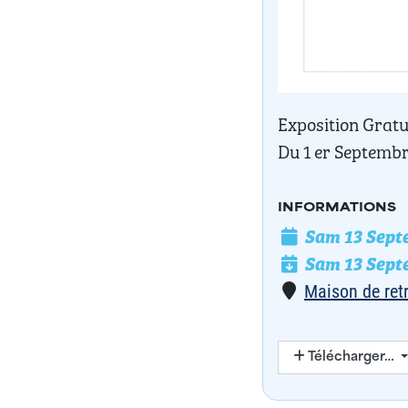
Exposition Gratu
Du 1 er Septembr
INFORMATIONS
Sam 13 Septe
Date de l'évé
Sam 13 Septe
Date de fin
Lieu
Maison de ret
Télécharger…