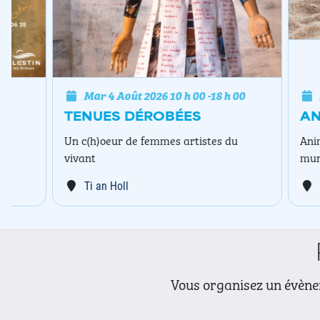
Mar 4 Août 2026
10 h 00
-
18 h 00
Mar 4 A
TENUES DÉROBÉES
ANIMAT
Un c(h)oeur de femmes artistes du
Animations 
vivant
municipalit
Ti an Holl
Plage de
Vous organisez un évènem