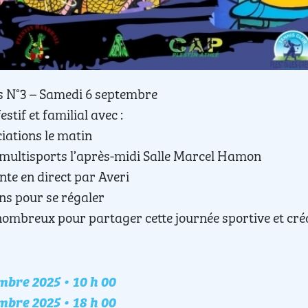
fs N°3 – Samedi 6 septembre
stif et familial avec :
ations le matin
multisports l’après-midi Salle Marcel Hamon
te en direct par Averi
ns pour se régaler
ombreux pour partager cette journée sportive et créa
bre 2025 • 10 h 00
nement
bre 2025 • 18 h 00