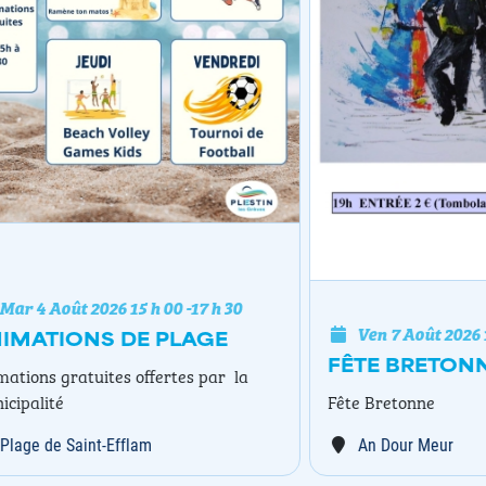
oût 2026
15 h 00
-
17 h 30
Ven 7 Août 2026
19 h 00
IONS DE PLAGE
FÊTE BRETONNE
gratuites offertes par la
é
Fête Bretonne
 Saint-Efflam
An Dour Meur