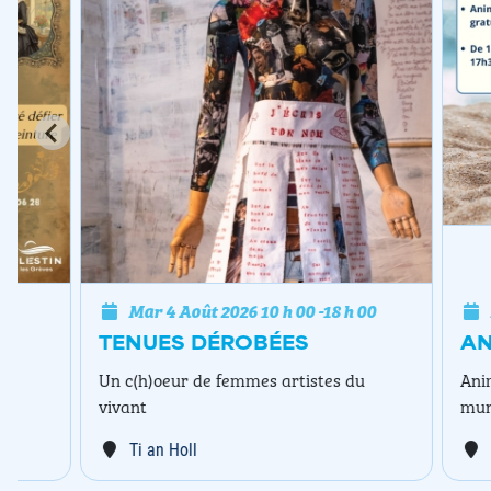
Mar 4 Août 2026
10 h 00
-
18 h 00
Mar 4 A
TENUES DÉROBÉES
ANIMAT
Un c(h)oeur de femmes artistes du
Animations 
vivant
municipalit
Ti an Holl
Plage de