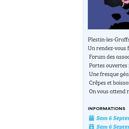
Plestin-les-Graf
Un rendez-vous fe
Forum des associ
Portes ouvertes 
Une fresque géan
Crêpes et boisso
On vous attend n
INFORMATIONS
Sam 6 Septem
Date de l'évé
Sam 6 Septem
Date de fin