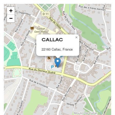
+
−
×
CALLAC
22160 Callac, France