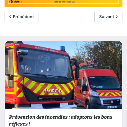
Article précédent : Il fait bon grandir à Plestin
Article suivan
Précédent
Suivant
Prévention des incendies : adoptons les bons
réflexes !