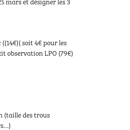
5 mars et désigner les 3
((14€)( soit 4€ pour les
 kit observation LPO (79€)
 (taille des trous
rs…)