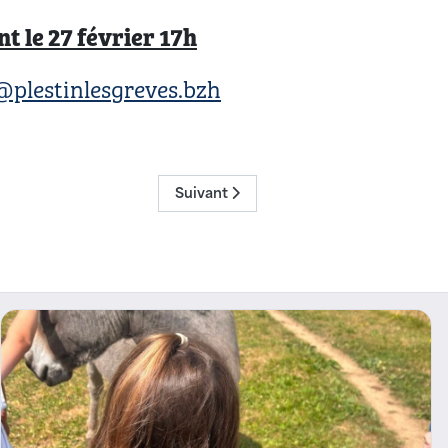
t le 27 février 17h
@plestinlesgreves.bzh
Article suivant : Des bornes de compos
Suivant