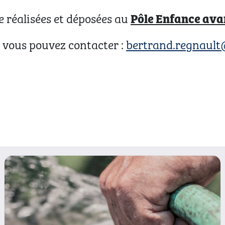
Pôle Enfance avan
e réalisées et déposées au
 vous pouvez contacter :
bertrand.regnault
x du concours des vitrines de Noël à Plestin