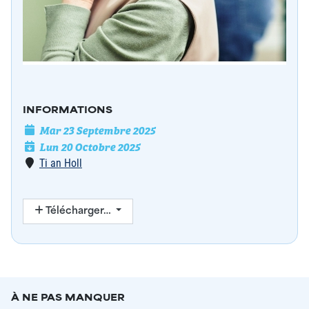
INFORMATIONS
Date de l'événement
Mar 23 Septembre 2025
Date de fin
Lun 20 Octobre 2025
Lieu
Ti an Holl
Télécharger…
À NE PAS MANQUER