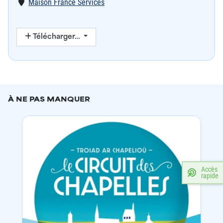
Lieu
Maison France Services
Télécharger…
À NE PAS MANQUER
Accès
rapide