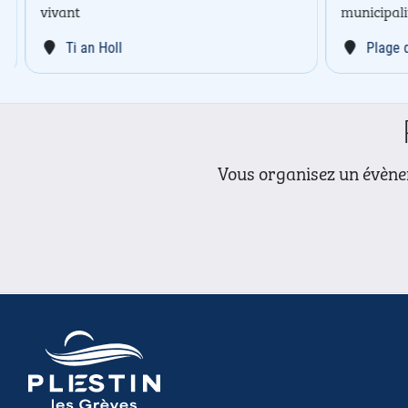
vivant
municipalit
Ti an Holl
Plage de
Vous organisez un évènem