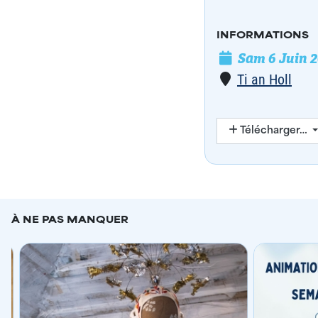
INFORMATIONS
Sam 6 Juin 
Date de l'évé
Lieu
Ti an Holl
Télécharger…
À NE PAS MANQUER