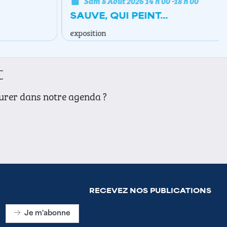
Sam 8 Août 2026
14 h 00
-
18 h 00
SAUVE, QUI PEINT...
exposition
t
gurer dans notre agenda ?
RECEVEZ NOS PUBLICATIONS
Je m'abonne