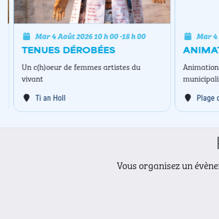
Mar 4 Août 2026
10 h 00
-
18 h 00
Mar 4 A
TENUES DÉROBÉES
ANIMAT
Un c(h)oeur de femmes artistes du
Animations 
vivant
municipalit
Ti an Holl
Plage de
Vous organisez un évènem