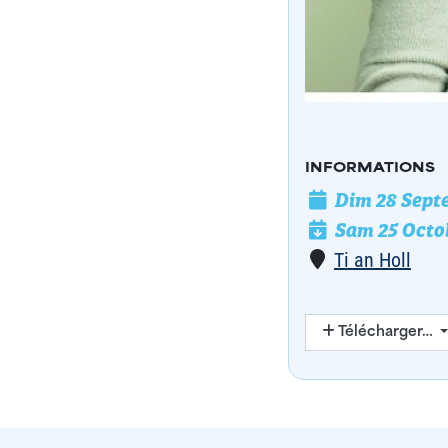
INFORMATIONS
Dim 28 Sept
Date de l'évé
Sam 25 Octo
Date de fin
Lieu
Ti an Holl
Télécharger…