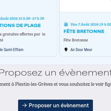
oût 2026
15 h 00
-
17 h 30
Ven 7 Août 2026
19 h 00
IONS DE PLAGE
FÊTE BRETONNE
gratuites offertes par la
é
Fête Bretonne
 Saint-Efflam
An Dour Meur
Proposez un évènemen
ent à Plestin-les-Grèves et vous souhaitez le voir fi
Proposer un évènement