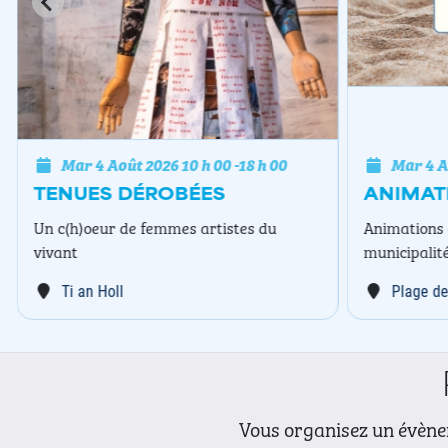
Mar 4 Août 2026
10 h 00
-
18 h 00
Mar 4 A
TENUES DÉROBÉES
ANIMAT
Un c(h)oeur de femmes artistes du
Animations 
vivant
municipalit
Ti an Holl
Plage de
Vous organisez un évènem