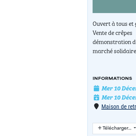
Ouvert à tous et 
Vente de crêpes
démonstration d
marché solidaire
INFORMATIONS
Mer 10 Décem
Date de l'évé
Mer 10 Décem
Date de fin
Lieu
Maison de ret
Télécharger…