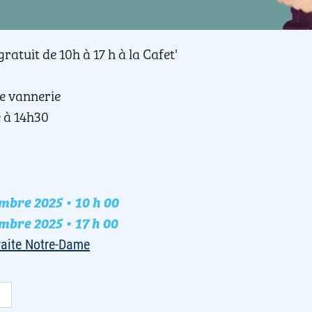
gratuit de 10h à 17 h à la Cafet'
e vannerie
 à 14h30
bre 2025 • 10 h 00
nement
bre 2025 • 17 h 00
raite Notre-Dame