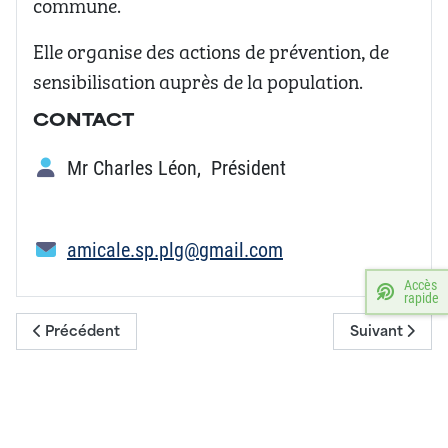
commune.
Elle organise des actions de prévention, de
sensibilisation auprès de la population.
CONTACT
Mr Charles Léon
,
Président
amicale.sp.plg@gmail.com
Accès
rapide
Article précédent : Amicale du personnel communal
Article suivant
Précédent
Suivant