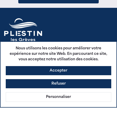
Nous utilisons les cookies pour améliorer votre
1 place de la Mairie 22310 Plestin les Grèves
expérience sur notre site Web. En parcourant ce site,
vous acceptez notre utilisation des cookies.
02 96 35 62 29
Accepter
Tous les contacts
Refuser
Horaires d'ouverture
Personnaliser
RECEVEZ NOS PUBLICATIONS