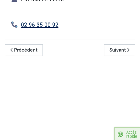
02 96 35 00 92
Article précédent : Comité des fêtes de Saint-Sébastien
Article suivan
Précédent
Suivant
Accès
rapide