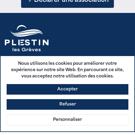
Déclarer une association
Nous utilisons les cookies pour améliorer votre
1 place de la Mairie 22310 Plestin les Grèves
expérience sur notre site Web. En parcourant ce site,
02 96 35 62 29
vous acceptez notre utilisation des cookies.
Accepter
Tous les contacts
Refuser
Horaires d'ouverture
Personnaliser
RECEVEZ NOS PUBLICATIONS