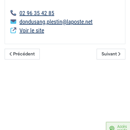
02 96 35 42 85
dondusang.plestin@laposte.net
Voir le site
Article précédent : Groupement de défense sanitaire des ca
Article suivan
Précédent
Suivant
Accès