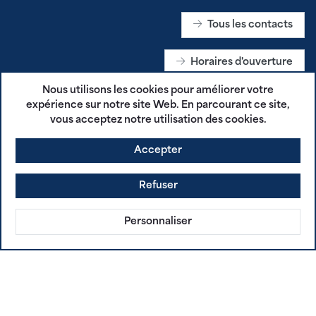
Tous les contacts
Horaires d'ouverture
Nous utilisons les cookies pour améliorer votre
expérience sur notre site Web. En parcourant ce site,
RECEVEZ NOS PUBLICATIONS
vous acceptez notre utilisation des cookies.
Je m'abonne
Accepter
Refuser
SUIVEZ-NOUS SUR LES RÉSEAUX SOCIAUX
Personnaliser
CGU - Plestin en Poche
Mentions légales