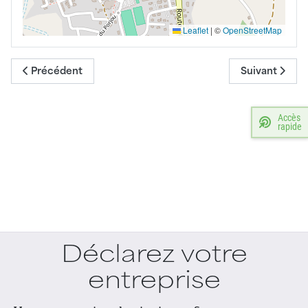
Leaflet
|
©
OpenStreetMap
Article précédent : Aurore Coiffure
Article suivan
Précédent
Suivant
Accès
rapide
Déclarez votre
entreprise