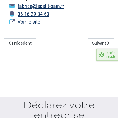
fabrice@lepetit-bain.fr
06 16 29 34 63
Voir le site
Article précédent : Pizza Piccola Italia
Article suiva
Précédent
Suivant
Accès
rapide
Déclarez votre
entreprise