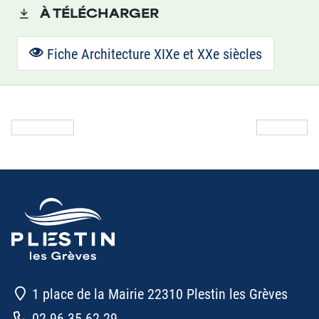
À TÉLÉCHARGER
Fiche Architecture XIXe et XXe siècles
Article précédent : Traces de la 2de Guerre Mondiale
Article suivan
Précédent
Suivant
1 place de la Mairie 22310 Plestin les Grèves
02 96 35 62 29