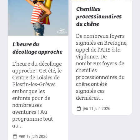
Chenilles
processionnaires
du chêne
De nombreux foyers
signalés en Bretagne,
L'heure du
appel de l'ARS à la
décollage approche
vigilance. De
nombreux foyers de
L'heure du décollage
chenilles
approche ! Cet été, le
processionnaires du
Centre de Loisirs de
chêne ont été
Plestin-les-Grèves
signalés ces
embarque les
dernières…
enfants pour de
nombreuses
jeu 11 juin 2026
aventures ! Au
programme tout
au…
ven 19 juin 2026